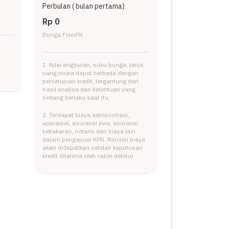
Perbulan (
bulan pertama)
Rp 0
Bunga Fixed
%
1. Nilai angsuran, suku bunga, tenor,
uang muka dapat berbeda dengan
persetujuan kredit, tergantung dari
hasil analisa dan ketentuan yang
sedang berlaku saat itu.
2. Terdapat biaya administrasi,
appraisal, asuransi jiwa, asuransi
kebakaran, notaris dan biaya lain
dalam pengajuan KPR. Rincian biaya
akan didapatkan setelah keputusan
kredit diterima oleh calon debitur.