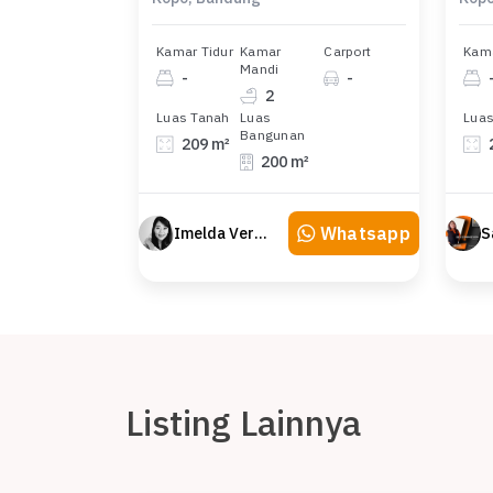
Kamar Tidur
Kamar
Carport
Kama
Mandi
-
-
2
Luas Tanah
Luas
Luas
Bangunan
209 m²
200 m²
Whatsapp
Imelda Veranika
Listing Lainnya