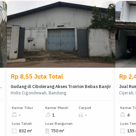
Rp 8,55 Juta Total
Rp 2,4
 Holis Cigondewah, Bandung, LB 825m²
Gudang di Cibolerang Akses Tronton Bebas Banjir
Holis Cigondewah, Bandung
Cijerah
Kamar Tidur
Kamar Mandi
Carport
Kamar Ti
-
1
-
4
Luas Tanah
Luas Bangunan
Luas Ta
832 m²
750 m²
155