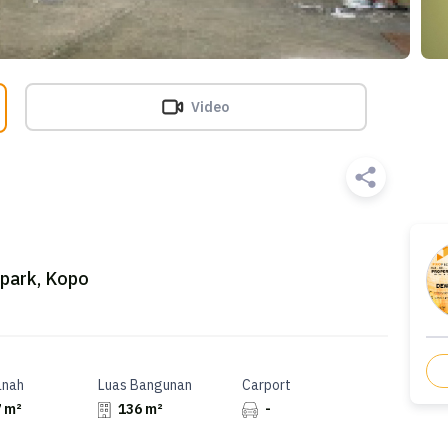
Video
park, Kopo
anah
Luas Bangunan
Carport
 m²
136 m²
-