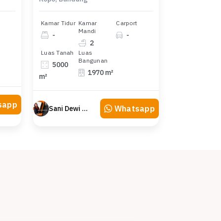
Kamar Tidur
Kamar
Carport
Mandi
-
-
2
Luas Tanah
Luas
Bangunan
5000
1970 m²
m²
sapp
Whatsapp
Sani Dewi Sujono