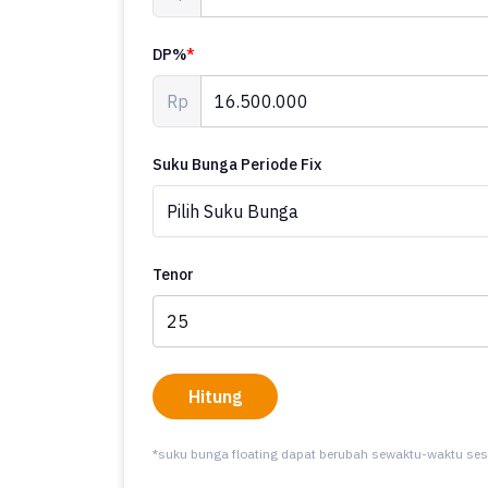
DP%
*
Rp
Suku Bunga Periode Fix
Tenor
Hitung
*suku bunga floating dapat berubah sewaktu-waktu ses