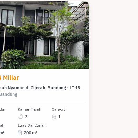
 Miliar
Jual Rumah Nyaman di Cijerah, Bandung - LT 155m²
, Bandung
dur
Kamar Mandi
Carport
3
1
nah
Luas Bangunan
 m²
200 m²