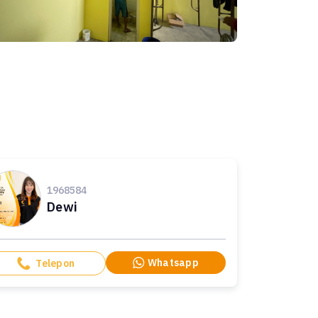
1968584
Dewi
Whatsapp
Telepon