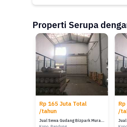
Properti Serupa dengan
Rp 165 Juta Total
Rp 
/tahun
/ta
Jual Sewa Gudang Bizpark Murah Kopo Kota Bandung
Kopo, Bandung
Kopo