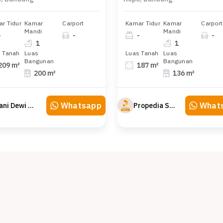
r Tidur
Kamar
Carport
Kamar Tidur
Kamar
Carport
Mandi
Mandi
-
-
-
-
1
1
 Tanah
Luas
Luas Tanah
Luas
Bangunan
Bangunan
209 m²
187 m²
200 m²
136 m²
Whatsapp
What
Sani Dewi Sujono
Propedia Sewa