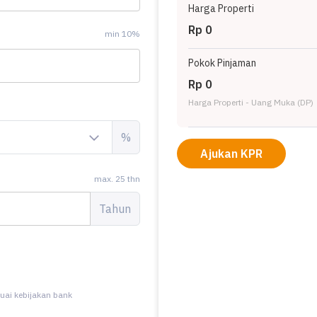
Harga Properti
Rp 0
min 10%
Pokok Pinjaman
Rp 0
Harga Properti - Uang Muka (DP)
%
Ajukan KPR
max. 25 thn
Tahun
uai kebijakan bank