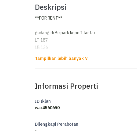
Deskripsi
**FOR RENT**
gudang di Bizpark kopo 1 lantai
LT 187
LB 136
dimensi 8 x 17
Listrik 2200
1 km mandi
wajib notari renter owner 50:50
Informasi Properti
Open 165 / th
*‍♀️ Dewi_ProPedia 0815704xxxx*
ID Iklan
war4560650
Dilengkapi Perabotan
-