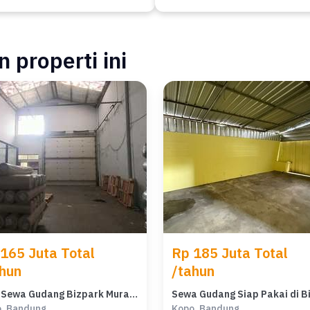
 properti ini
165 Juta Total
Rp 185 Juta Total
hun
/tahun
Jual Sewa Gudang Bizpark Murah Kopo Kota Bandung
, Bandung
Kopo, Bandung