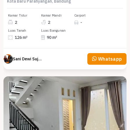
Kota Baru Parahyangan, Bandung
Kamar Tidur
Kamar Mandi
Carport
2
2
-
Luas Tanah
Luas Bangunan
126 m²
90 m²
Whatsapp
Sani Dewi Sujono