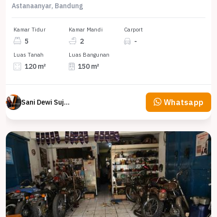
Astanaanyar, Bandung
Kamar Tidur
Kamar Mandi
Carport
5
2
-
Luas Tanah
Luas Bangunan
120 m²
150 m²
Whatsapp
Sani Dewi Sujono