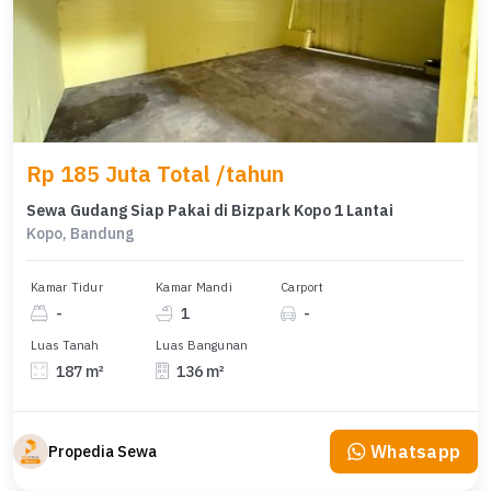
Rp 185 Juta Total /tahun
Sewa Gudang Siap Pakai di Bizpark Kopo 1 Lantai
Kopo, Bandung
Kamar Tidur
Kamar Mandi
Carport
-
1
-
Luas Tanah
Luas Bangunan
187 m²
136 m²
Whatsapp
Propedia Sewa