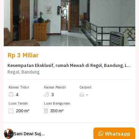
Rp 3 Miliar
Kesempatan Eksklusif, rumah Mewah di Regol, Bandung, LB 350m²
Regol, Bandung
Kamar Tidur
Kamar Mandi
Carport
4
3
-
Luas Tanah
Luas Bangunan
200 m²
350 m²
Whatsapp
Sani Dewi Sujono