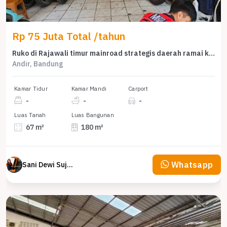
Rp 75 Juta Total /tahun
Ruko di Rajawali timur mainroad strategis daerah ramai kota bandung
Andir, Bandung
Kamar Tidur
Kamar Mandi
Carport
-
-
-
Luas Tanah
Luas Bangunan
67 m²
180 m²
Whatsapp
Sani Dewi Sujono