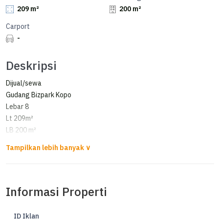
209 m²
200 m²
Carport
-
Deskripsi
Dijual/sewa
Gudang Bizpark Kopo
Lebar 8
Lt 209m²
LB 200 m²
Listrik 5500
Sewa 165jt nego
Jual 4,5 milyar nego
Informasi Properti
bwn
ID Iklan