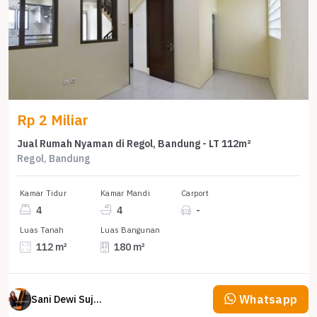
Rp 2 Miliar
Jual Rumah Nyaman di Regol, Bandung - LT 112m²
Regol, Bandung
Kamar Tidur
Kamar Mandi
Carport
4
4
-
Luas Tanah
Luas Bangunan
112 m²
180 m²
Whatsapp
Sani Dewi Sujono