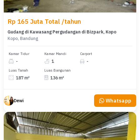
Rp 165 Juta Total /tahun
Gudang di Kawasang Pergudangan di Bizpark, Kopo
Kopo, Bandung
Kamar Tidur
Kamar Mandi
Carport
-
1
-
Luas Tanah
Luas Bangunan
187 m²
136 m²
Whatsapp
Dewi