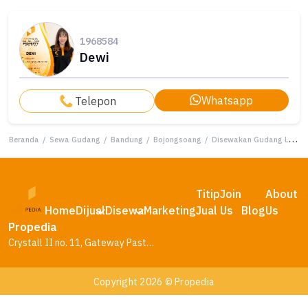
1968584
Dewi
Whatsapp
Telepon
Beranda
/
Sewa Gudang
/
Bandung
/
Bojongsoang
/
Disewakan Gudang Langsung Pakai Bebas Banjir di Sapan
Titip
Join
About
Home
Dijual
Disewa
Marketing
Jual
Us
Blog
Us
Propedia
Crystall II no. 11, Gateway Pasteur Residence, Bandung – Jawa Barat
Copyright 2026 © Propedia