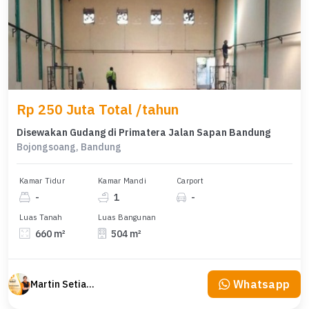
Rp 250 Juta Total /tahun
Disewakan Gudang di Primatera Jalan Sapan Bandung
Bojongsoang, Bandung
Kamar Tidur
Kamar Mandi
Carport
-
1
-
Luas Tanah
Luas Bangunan
660 m²
504 m²
Whatsapp
Martin Setiawan Tjandra