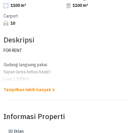
1100 m²
1100 m²
Carport
10
Deskripsi
FOR RENT
Gudang langsung pakai
Sapan (area bebas banjir)
Luas 1.100mtr
Listrik air tersedia
Area parkir luas
Area manufer kontainer 40"
Op. 525juta /th nego
Informasi Properti
CC
ID Iklan