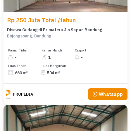
Rp 250 Juta Total /tahun
Disewa Gudang di Primatera Jln Sapan Bandung
Bojongsoang, Bandung
Kamar Tidur
Kamar Mandi
Carport
-
1
-
Luas Tanah
Luas Bangunan
660 m²
504 m²
Whatsapp
PROPEDIA