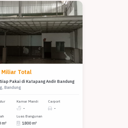
Miliar Total
Siap Pakai di Katapang Andir Bandung
g, Bandung
dur
Kamar Mandi
Carport
-
-
nah
Luas Bangunan
0 m²
1800 m²