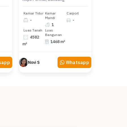
Kamar Tidur
Kamar
Carport
Mandi
-
-
1
Luas Tanah
Luas
Bangunan
4582
1468 m²
m²
sapp
Whatsapp
Novi S