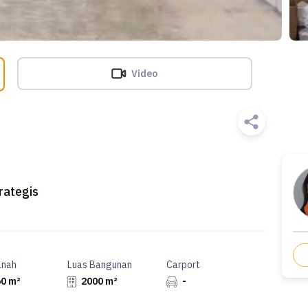
Video
rategis
anah
Luas Bangunan
Carport
0 m²
2000 m²
-