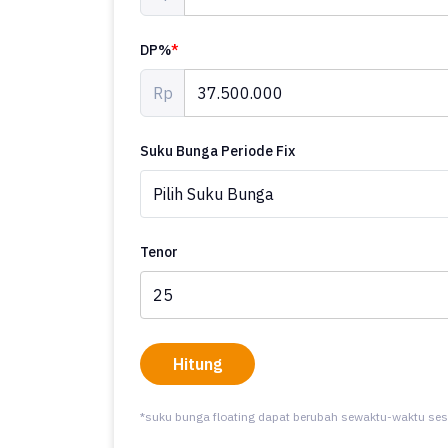
DP%
*
Rp
Suku Bunga Periode Fix
Tenor
Hitung
*suku bunga floating dapat berubah sewaktu-waktu ses