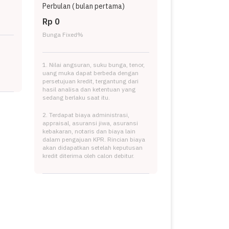
Perbulan (
bulan pertama)
Rp 0
Bunga Fixed
%
1. Nilai angsuran, suku bunga, tenor,
uang muka dapat berbeda dengan
persetujuan kredit, tergantung dari
hasil analisa dan ketentuan yang
sedang berlaku saat itu.
2. Terdapat biaya administrasi,
appraisal, asuransi jiwa, asuransi
kebakaran, notaris dan biaya lain
dalam pengajuan KPR. Rincian biaya
akan didapatkan setelah keputusan
kredit diterima oleh calon debitur.