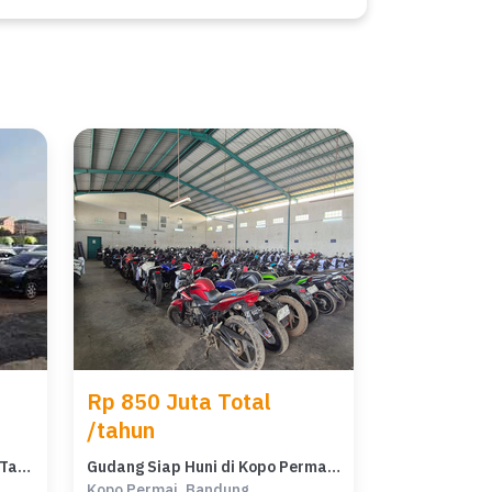
Rp 850 Juta Total
/tahun
Sewa Gudang di Kopo Permai Tanah Luas Akses Tol Kopo
Gudang Siap Huni di Kopo Permai Bandung Dekat Moh Toha
Kopo Permai, Bandung