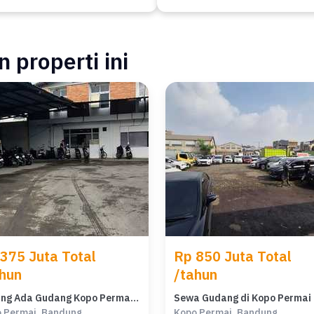
 properti ini
375 Juta Total
Rp 850 Juta Total
hun
/tahun
Jarang Ada Gudang Kopo Permai Akses Tol Kopo
 Permai, Bandung
Kopo Permai, Bandung