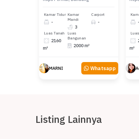
Kamar Tidur
Kamar
Carport
Kama
Mandi
-
-
3
Luas Tanah
Luas
Luas
Bangunan
2160
2000 m²
m²
m²
Whatsapp
MARNI
A
Listing Lainnya