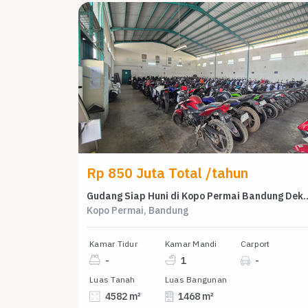
Rp 850 Juta Total /tahun
Gudang Siap Huni di Kopo Permai
Kopo Permai, Bandung
Kamar Tidur
Kamar Mandi
Carport
-
1
-
Luas Tanah
Luas Bangunan
4582 m²
1468 m²