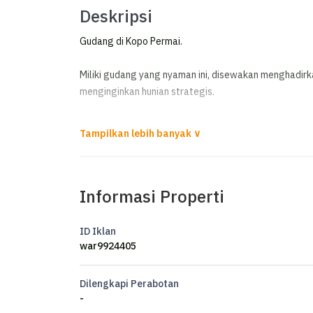
Deskripsi
Gudang di Kopo Permai.
Miliki gudang yang nyaman ini, disewakan menghadirk
menginginkan hunian strategis.
Spesifikasi Utama Properti:
- Kamar Mandi: 3
- Sertifikat: SHM - Sertifikat Hak Milik
- Kondisi Perabotan: Unfurnished
Informasi Properti
Fitur unggulan:
ID Iklan
- Siap Huni.
war9924405
- Bebas Banjir.
- Properti Bisa Nego.
Dilengkapi Perabotan
- Akses Jalan Muat 2 Mobil.
-
- Lokasi Strategis.