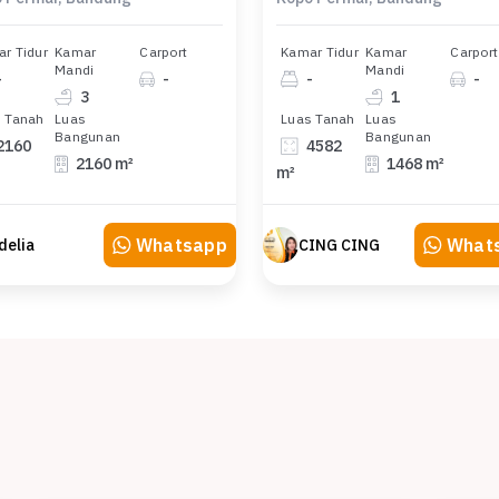
r Tidur
Kamar
Carport
Kamar Tidur
Kamar
Carport
Mandi
Mandi
-
-
-
-
3
1
 Tanah
Luas
Luas Tanah
Luas
Bangunan
Bangunan
2160
4582
2160 m²
1468 m²
m²
Whatsapp
What
delia
CING CING