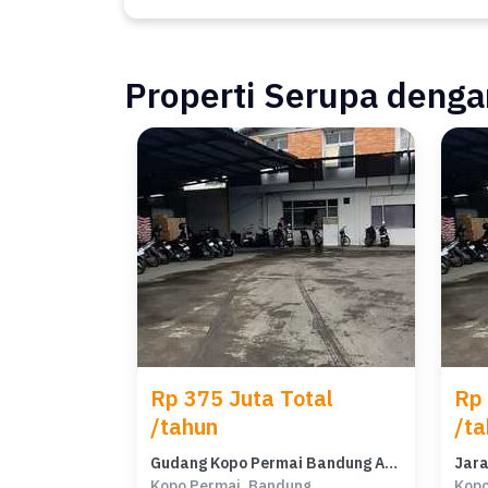
Properti Serupa dengan
Rp 375 Juta Total
Rp 
/tahun
/ta
Gudang Kopo Permai Bandung Akses Tronton Ada Mess
Kopo Permai, Bandung
Kopo