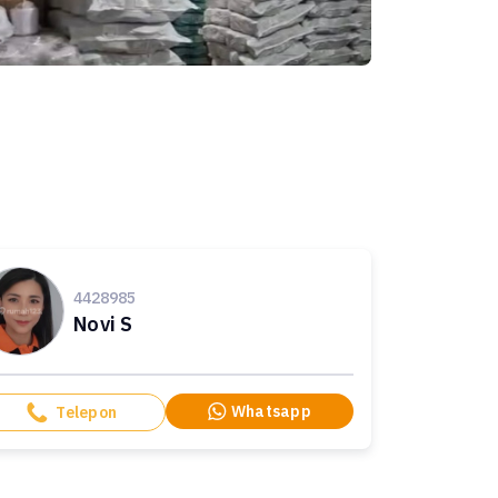
4428985
Novi S
Whatsapp
Telepon