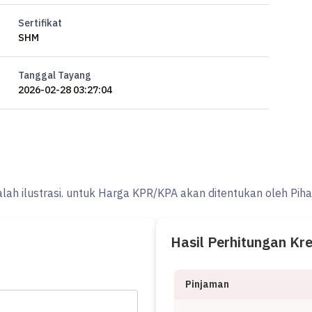
Sertifikat
SHM
dahan akses ke berbagai fasilitas menarik.
Tanggal Tayang
hunian terbaik yang sudah siap huni dan bersertifikat SHM -
2026-02-28 03:27:04
menikmati pengalaman tinggal di kawasan Kopo Permai yang
alah ilustrasi. untuk Harga KPR/KPA akan ditentukan oleh Pih
Hasil Perhitungan Kr
Pinjaman