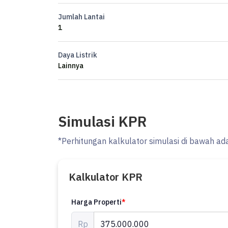
- Lokasi Bebas Banjir.
Jumlah Lantai
1
Terletak di Kopo Permai, gudang ini memberikan kemu
Daya Listrik
Dengan harga Rp. 375 jt/thn nego, anda bisa memiliki 
Lainnya
Sertifikat Hak Milik. Manfaatkan kesempatan untuk 
nyaman ini!
Hubungi segera untuk informasi lebih lanjut!
Simulasi KPR
ml
*Perhitungan kalkulator simulasi di bawah ad
Kalkulator KPR
Harga Properti
*
Rp