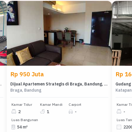
Rp 950 Juta
Rp 16 
 Bandung Dekat Moh Toha
Dijual Apartemen Strategis di Braga, Bandung, Luas 54m²
Gudang 
Braga, Bandung
Katapan
Kamar Tidur
Kamar Mandi
Carport
Kamar Ti
2
1
-
-
Luas Bangunan
Luas Ta
54 m²
220