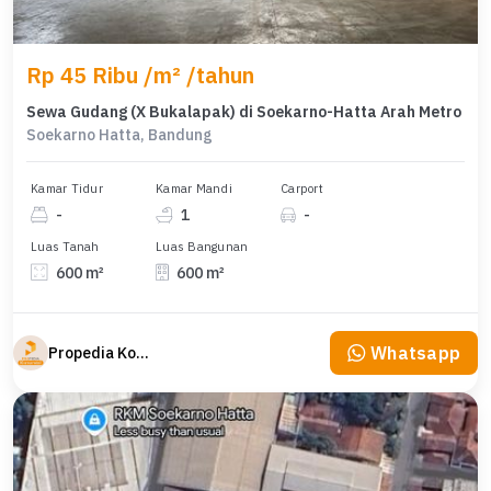
Rp 45 Ribu /m² /tahun
Sewa Gudang (X Bukalapak) di Soekarno-Hatta Arah Metro
Soekarno Hatta, Bandung
Kamar Tidur
Kamar Mandi
Carport
-
1
-
Luas Tanah
Luas Bangunan
600 m²
600 m²
Whatsapp
Propedia Komersial