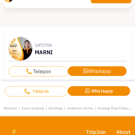
1872706
MARNI
Whatsapp
Telepon
Whatsapp
Telepon
Beranda
/
Sewa Gudang
/
Bandung
/
Soekarno Hatta
/
Gudang Siap Pakai di Soekarno Hatta, Arah Metro Bandung
Titip
Join
About