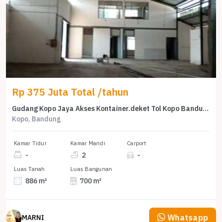
Rp 375 Juta Total /tahun
Gudang Kopo Jaya Akses Kontainer.deket Tol Kopo Bandung
Kopo, Bandung
Kamar Tidur
Kamar Mandi
Carport
-
2
-
Luas Tanah
Luas Bangunan
886 m²
700 m²
Whatsapp
MARNI