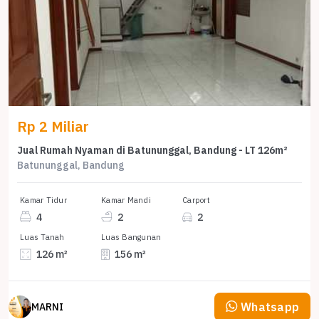
Rp 2 Miliar
Jual Rumah Nyaman di Batununggal, Bandung - LT 126m²
Batununggal, Bandung
Kamar Tidur
Kamar Mandi
Carport
4
2
2
Luas Tanah
Luas Bangunan
126 m²
156 m²
Whatsapp
MARNI