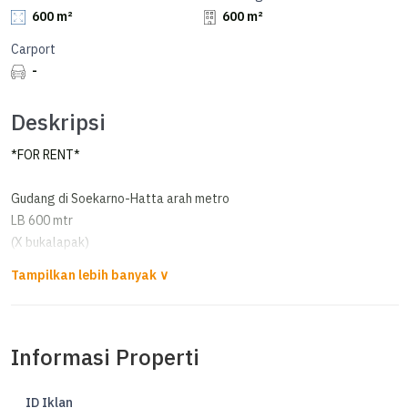
600 m²
600 m²
Carport
-
Deskripsi
*FOR RENT*
Gudang di Soekarno-Hatta arah metro
LB 600 mtr
(X bukalapak)
Op. 45rb/ mtr
minimal 2 thn
*Cc*
Informasi Properti
ID Iklan