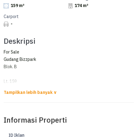
159 m²
174 m²
Carport
-
Deskripsi
For Sale
Gudang Bizzpark
Blok. B
Lt. 159
Lb. 174
Km. 1
2,5 lantai
SHGB
Informasi Properti
Air Jetpump
Listrik 6.600watt
Hadap Selatan
ID Iklan