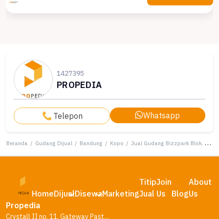
1427395
PROPEDIA
Whatsapp
Telepon
Beranda
/
Gudang Dijual
/
Bandung
/
Kopo
/
Jual Gudang Bizzpark Blok. B Akses Dekat Tol Kopo
Titip
Join
About
Home
Dijual
Disewa
Marketing
Jual
Us
Blog
Us
Propedia
Crystall II no. 11, Gateway Pasteur Residence, Bandung – Jawa Barat