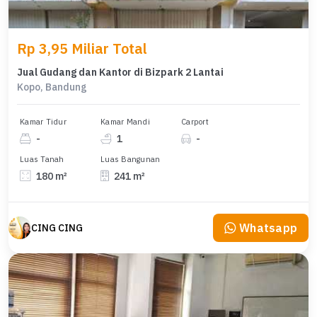
Rp 3,95 Miliar Total
Jual Gudang dan Kantor di Bizpark 2 Lantai
Kopo, Bandung
Kamar Tidur
Kamar Mandi
Carport
-
1
-
Luas Tanah
Luas Bangunan
180 m²
241 m²
Whatsapp
CING CING