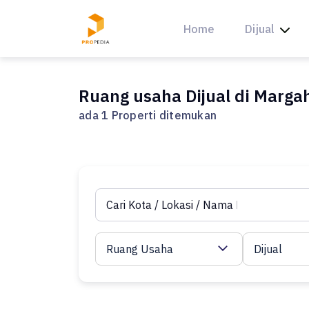
Skip
to
Home
Dijual
content
Ruang usaha Dijual di Marg
ada 1 Properti ditemukan
Ruang Usaha
Dijual