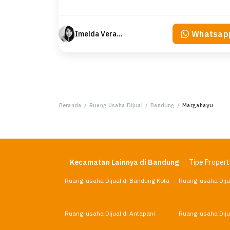
Whatsap
Imelda Veranika
Beranda
/
Ruang Usaha Dijual
/
Bandung
/
Margahayu
Kecamatan Lainnya di Bandung
Tipe Properti
Ruang-usaha Dijual di Bandung Kota
Ruang-usaha Dijua
Ruang-usaha Dijual di Antapani
Ruang-usaha Diju