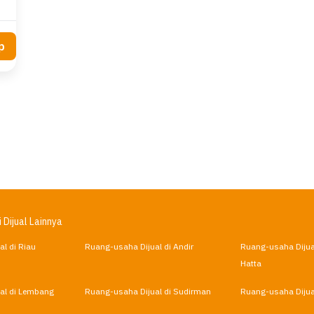
p
 Dijual Lainnya
l di Riau
Ruang-usaha Dijual di Andir
Ruang-usaha Dijua
Hatta
al di Lembang
Ruang-usaha Dijual di Sudirman
Ruang-usaha Dijua