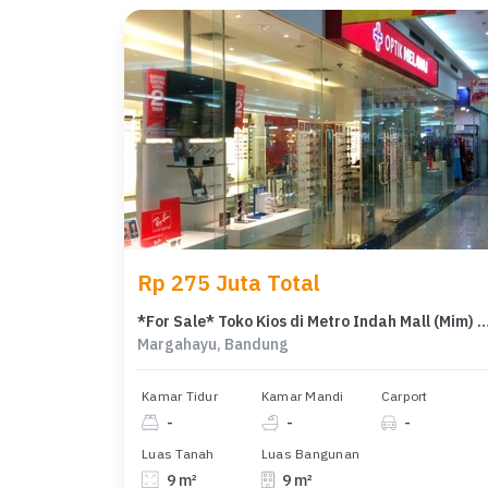
Rp 275 Juta Total
*For Sale* Toko Kios di Metro Indah Mall (Mim) Margahayu 
Margahayu, Bandung
Kamar Tidur
Kamar Mandi
Carport
-
-
-
Luas Tanah
Luas Bangunan
9 m²
9 m²