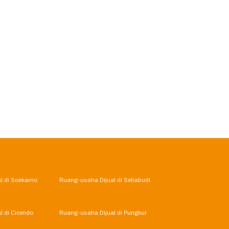
l di Soekarno
Ruang-usaha Dijual di Setiabudi
l di Cicendo
Ruang-usaha Dijual di Pungkur