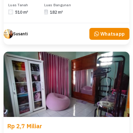
Luas Tanah
Luas Bangunan
510 m²
182 m²
Whatsapp
Susanti
Rp 2,7 Miliar