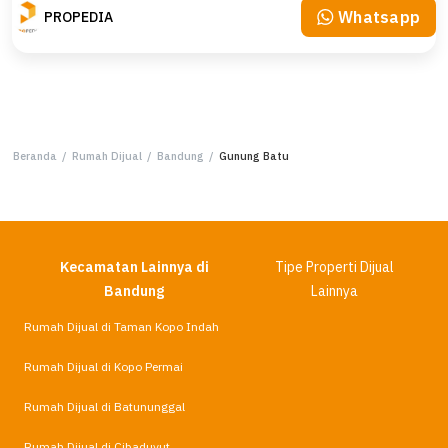
Whatsapp
PROPEDIA
Beranda
/
Rumah Dijual
/
Bandung
/
Gunung Batu
Kecamatan Lainnya di
Tipe Properti Dijual
Bandung
Lainnya
Rumah Dijual di Taman Kopo Indah
Rumah Dijual di Kopo Permai
Rumah Dijual di Batununggal
Rumah Dijual di Cibaduyut