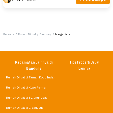
Beranda
/
Rumah Dijual
/
Bandung
/
Margacinta
Kecamatan Lainnya di
Tipe Properti Dijual
Bandung
Lainnya
Rumah Dijual di Taman Kopo Indah
Rumah Dijual di Kopo Permai
Rumah Dijual di Batununggal
Rumah Dijual di Cibaduyut