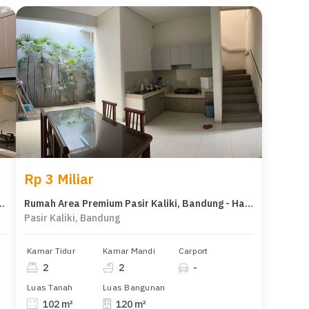
Rp 3 Miliar
iki, Bandung, LB 70m², Harga Terbaik!
Rumah Area Premium Pasir Kaliki, Bandung - Harga Terbaik 3 Miliar
Pasir Kaliki, Bandung
Kamar Tidur
Kamar Mandi
Carport
2
2
-
Luas Tanah
Luas Bangunan
102 m²
120 m²