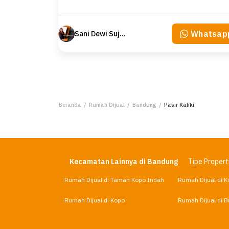
Whatsap
Sani Dewi Sujono
Beranda
/
Rumah Dijual
/
Bandung
/
Pasir Kaliki
Kecamatan Lainnya di Bandung
Tipe Properti
Rumah Dijual di Taman Kopo Indah
Rumah Dijual di K
Rumah Dijual di Kopo
Rumah Dijual di 