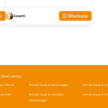
p
Whatsapp
Susanti
 Dijual Lainnya
opo Permai
Rumah Dijual di Batununggal
Rumah Dijual di Ci
Buah Batu
Rumah Dijual di Kota Baru
Rumah Dijual di Se
Parahyangan