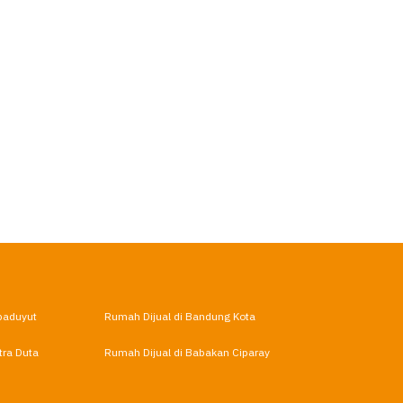
baduyut
Rumah Dijual di Bandung Kota
tra Duta
Rumah Dijual di Babakan Ciparay