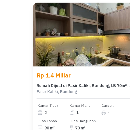
Rp 1,4 Miliar
Rumah Dijual di Pasir Kal
Pasir Kaliki, Bandung
Kamar Tidur
Kamar Mandi
Carport
2
1
-
Luas Tanah
Luas Bangunan
90 m²
70 m²