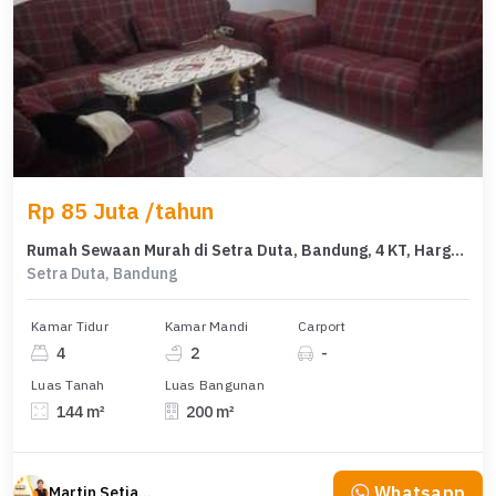
Rp 85 Juta /tahun
Rumah Sewaan Murah di Setra Duta, Bandung, 4 KT, Harga 85 Juta /tahun
Setra Duta, Bandung
Kamar Tidur
Kamar Mandi
Carport
4
2
-
Luas Tanah
Luas Bangunan
144 m²
200 m²
Whatsapp
Martin Setiawan Tjandra