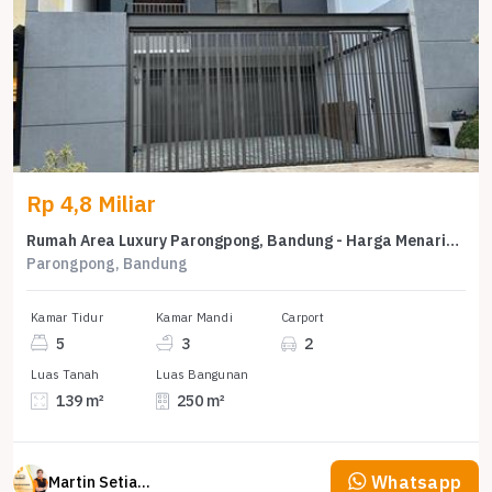
Rp 4,8 Miliar
Rumah Area Luxury Parongpong, Bandung - Harga Menarik 4,8 Miliar
Parongpong, Bandung
Kamar Tidur
Kamar Mandi
Carport
5
3
2
Luas Tanah
Luas Bangunan
139 m²
250 m²
Whatsapp
Martin Setiawan Tjandra