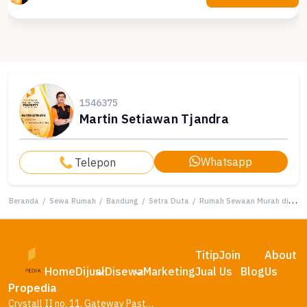
1546375
Martin Setiawan Tjandra
Whatsapp
Telepon
Beranda
/
Sewa Rumah
/
Bandung
/
Setra Duta
/
Rumah Sewaan Murah di Setra Duta, Bandung, 4 KT, Harga 85 Juta /tahun
Titip
Join
About
Home
Dijual
Disewa
Marketing
Jual
Us
Blog
Us
Propedia
Crystall II no. 11, Gateway Pasteur Residence, Bandung – Jawa Barat