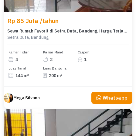
Rp 85 Juta /tahun
Sewa Rumah Favorit di Setra Duta, Bandung, Harga Terjangkau
Setra Duta, Bandung
Kamar Tidur
Kamar Mandi
Carport
4
2
1
Luas Tanah
Luas Bangunan
144 m²
200 m²
Whatsapp
Mega Silvana