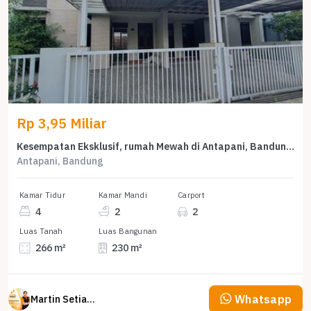
Rp 3,95 Miliar
Kesempatan Eksklusif, rumah Mewah di Antapani, Bandung, LB 230m²
Antapani, Bandung
Kamar Tidur
Kamar Mandi
Carport
4
2
2
Luas Tanah
Luas Bangunan
266 m²
230 m²
Whatsapp
Martin Setiawan Tjandra