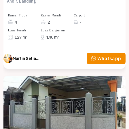
Andir, Bandung
Kamar Tidur
Kamar Mandi
Carport
4
2
-
Luas Tanah
Luas Bangunan
127 m²
140 m²
Whatsapp
Martin Setiawan Tjandra