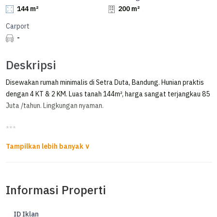
144 m²
200 m²
Carport
-
Deskripsi
Disewakan rumah minimalis di Setra Duta, Bandung. Hunian praktis
dengan 4 KT & 2 KM. Luas tanah 144m², harga sangat terjangkau 85
Juta /tahun. Lingkungan nyaman.
***
Disewakan Rumah 2 Lantai Furnished di Setraduta Ciumbuleuit
Bandung
Disewakan Rumah 2 Lantai Furnished di Setraduta Ciumbuleuit
Informasi Properti
Luas tanah: 144 m2
Luas bangunan: 200 m2
ID Iklan