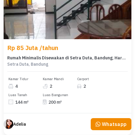
Rp 85 Juta /tahun
Rumah Minimalis Disewakan di Setra Duta, Bandung, Harga Ekonomis
Setra Duta, Bandung
Kamar Tidur
Kamar Mandi
Carport
4
2
2
Luas Tanah
Luas Bangunan
144 m²
200 m²
Whatsapp
Adelia