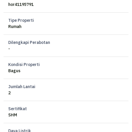
Kamar tidur: 4+1
hor41195791
Kamar mandi: 2+1
Listrik: 2200 watt
Tipe Properti
Air: artesis
Rumah
Hadap: barat
Taman depan dan belakang
Dilengkapi Perabotan
Dapur kotor dan dapur bersih
-
Full furnished
Kondisi Properti
Harga sewa: 85jt/tahun
Bagus
RS
Jumlah Lantai
2
Sertifikat
SHM
Daya Listrik