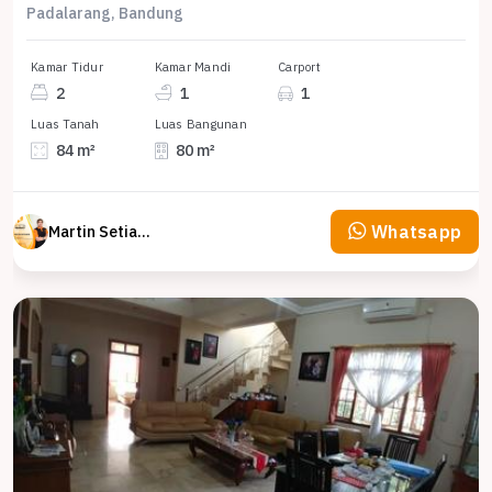
Padalarang, Bandung
Kamar Tidur
Kamar Mandi
Carport
2
1
1
Luas Tanah
Luas Bangunan
84 m²
80 m²
Whatsapp
Martin Setiawan Tjandra