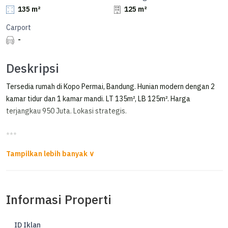
135 m²
125 m²
Carport
-
Deskripsi
Tersedia rumah di Kopo Permai, Bandung. Hunian modern dengan 2
kamar tidur dan 1 kamar mandi. LT 135m², LB 125m². Harga
terjangkau 950 Juta. Lokasi strategis.
***
Dijual Rumah 1 Lantai di Kopo Permai Bandung
Dijual Rumah 1 Lantai di Kopo Permai Cluster
Informasi Properti
Luas tanah: 135 m2
Luas bangunan: 125 m2
Kamar tidur: 2+1
ID Iklan