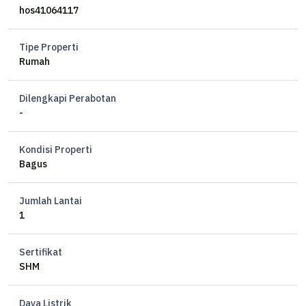
Kamar mandi: 1+1
hos41064117
Listrik: 2200 watt
Air: jetpump (toren + filter)
Tipe Properti
Hadap: selatan
Rumah
Sertifikat: SHM
Dilengkapi Perabotan
Harga: 950jt
-
ML
Kondisi Properti
Bagus
Jumlah Lantai
1
Sertifikat
SHM
Daya Listrik