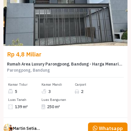
Rp 4,8 Miliar
Rumah Area Luxury Parongpong, Bandung - Harga Menarik 4,8 Miliar
Parongpong, Bandung
Kamar Tidur
Kamar Mandi
Carport
5
3
2
Luas Tanah
Luas Bangunan
139 m²
250 m²
Whatsapp
Martin Setiawan Tjandra