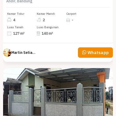
Andir, Bandung
Kamar Tidur
Kamar Mandi
Carport
4
2
-
Luas Tanah
Luas Bangunan
127 m²
140 m²
Whatsapp
Martin Setiawan Tjandra