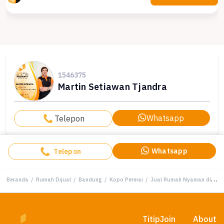
1546375
Martin Setiawan Tjandra
Whatsapp
Telepon
Whatsapp
Telepon
Beranda
/
Rumah Dijual
/
Bandung
/
Kopo Permai
/
Jual Rumah Nyaman di Kopo Permai, Bandung - LT 135m²
Titip
Join
About