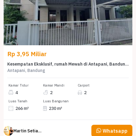
Rp 3,95 Miliar
Kesempatan Eksklusif, rumah Mewah di Antapani, Bandung, LB 230m²
Antapani, Bandung
Kamar Tidur
Kamar Mandi
Carport
4
2
2
Luas Tanah
Luas Bangunan
266 m²
230 m²
Whatsapp
Martin Setiawan Tjandra