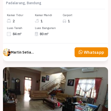
Padalarang, Bandung
Kamar Tidur
Kamar Mandi
Carport
2
1
1
Luas Tanah
Luas Bangunan
84 m²
80 m²
Whatsapp
Martin Setiawan Tjandra