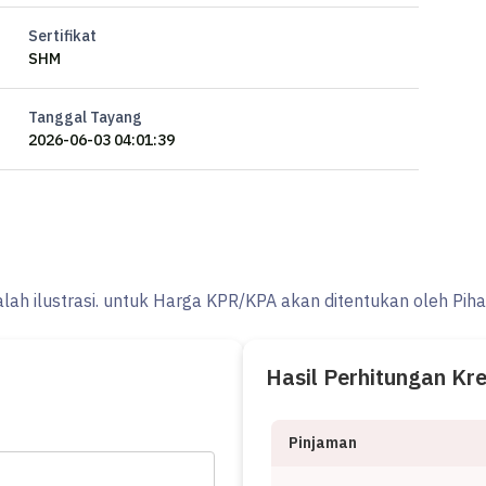
Sertifikat
SHM
Tanggal Tayang
2026-06-03 04:01:39
alah ilustrasi. untuk Harga KPR/KPA akan ditentukan oleh Pih
, Kitchen Set.
Hasil Perhitungan Kr
Pinjaman