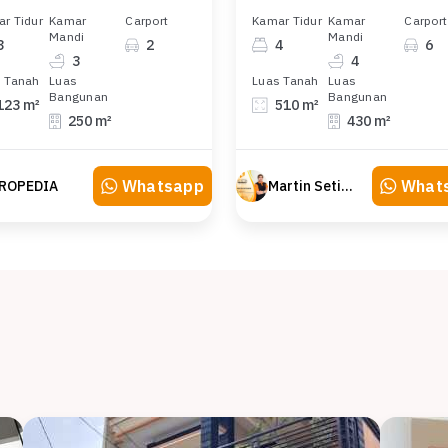
r Tidur
Kamar
Carport
Kamar Tidur
Kamar
Carport
Mandi
Mandi
3
2
4
6
3
4
 Tanah
Luas
Luas Tanah
Luas
Bangunan
Bangunan
123 m²
510 m²
250 m²
430 m²
Whatsapp
What
ROPEDIA
Martin Setiawan Tjandra