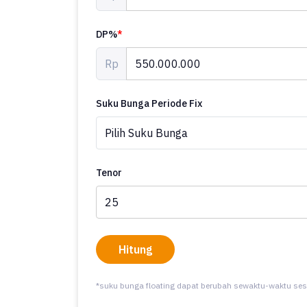
DP%
*
Rp
Suku Bunga Periode Fix
Tenor
Hitung
*suku bunga floating dapat berubah sewaktu-waktu ses