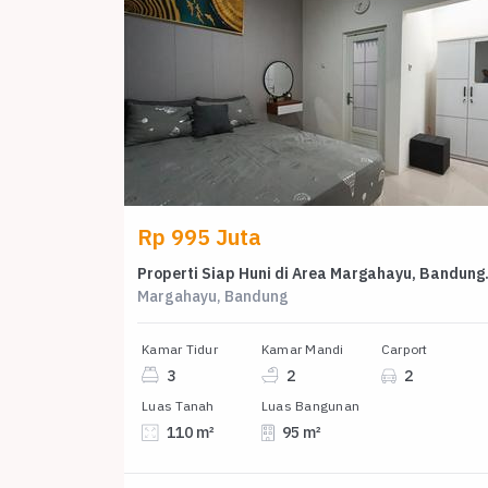
Rp 995 Juta
Properti Siap
Margahayu, Bandung
Kamar Tidur
Kamar Mandi
Carport
3
2
2
Luas Tanah
Luas Bangunan
110 m²
95 m²