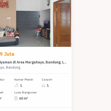
9 Juta
Rumah Nyaman di Area Margahayu, Bandung, LT 90m², Harga 499 Juta
yu, Bandung
dur
Kamar Mandi
Carport
1
1
nah
Luas Bangunan
m²
60 m²