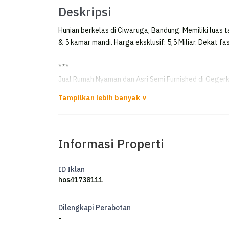
Deskripsi
Hunian berkelas di Ciwaruga, Bandung. Memiliki luas 
& 5 kamar mandi. Harga eksklusif: 5,5 Miliar. Dekat fa
***
Jual Rumah Nyaman dan Asri Semi Furnished di Geger
*FOR SALE*
Lokasi : Gegerkalong Permai
Informasi Properti
Kondisi : Semi Furnished
Sertifikat : SHM
ID Iklan
L.Tanah : 501 m²
hos41738111
L.Bangunan : 400 m²
Lebar Muka : 14,8 meter
Dilengkapi Perabotan
Jumlah lantai : 2,5 lantai
-
K.Tidur : 5 + 3