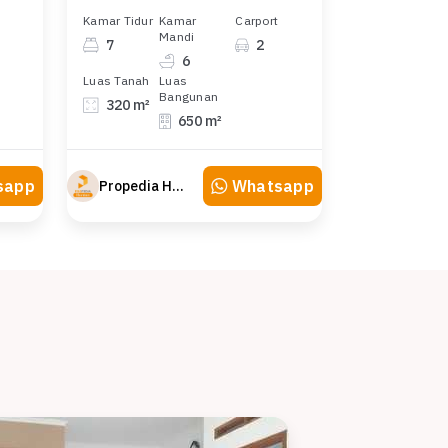
Kamar Tidur
Kamar
Carport
Mandi
7
2
6
Luas Tanah
Luas
Bangunan
320 m²
650 m²
sapp
Whatsapp
Propedia Hunian