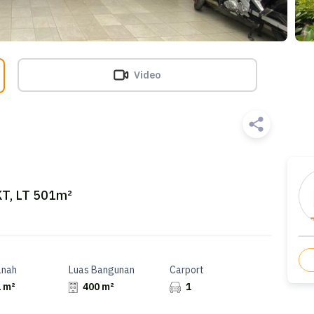
Video
KT, LT 501m²
anah
Luas Bangunan
Carport
 m²
400 m²
1