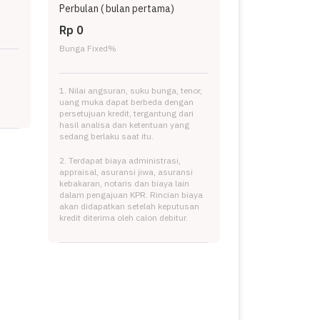
Perbulan (
bulan pertama)
Rp 0
Bunga Fixed
%
1. Nilai angsuran, suku bunga, tenor,
uang muka dapat berbeda dengan
persetujuan kredit, tergantung dari
hasil analisa dan ketentuan yang
sedang berlaku saat itu.
2. Terdapat biaya administrasi,
appraisal, asuransi jiwa, asuransi
kebakaran, notaris dan biaya lain
dalam pengajuan KPR. Rincian biaya
akan didapatkan setelah keputusan
kredit diterima oleh calon debitur.