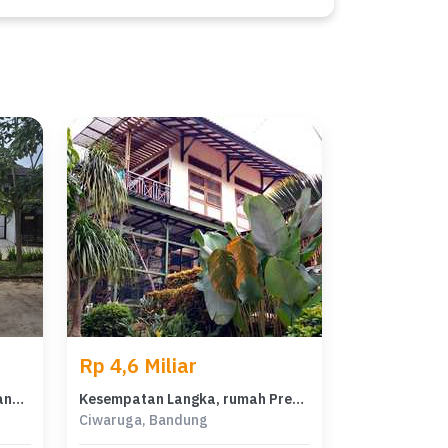
Rp 4,6 Miliar
Hunian Elegan di Ciwaruga, Bandung, 4 Kamar Tidur, LT 510m²
Kesempatan Langka, rumah Prestisius di Ciwaruga, Bandung, LB 650m²
Ciwaruga, Bandung