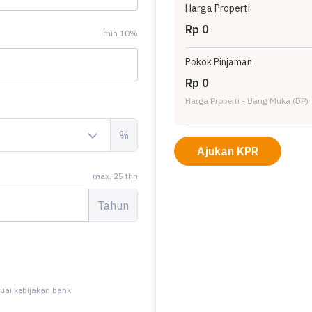
Harga Properti
Rp 0
min 10%
Pokok Pinjaman
Rp 0
Harga Properti - Uang Muka (DP)
%
Ajukan KPR
max. 25 thn
Tahun
uai kebijakan bank