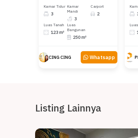
Kamar Tidur
Kamar
Carport
Kama
Mandi
3
2
3
Luas Tanah
Luas
Luas
Bangunan
123 m²
250 m²
Whatsapp
CING CING
P
Listing Lainnya