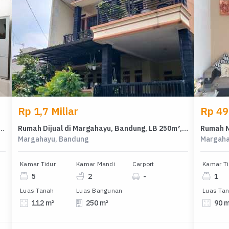
Rp 1,7 Miliar
Rp 49
 Huni di Area Margahayu, Bandung, LT 110m²
Rumah Dijual di Margahayu, Bandung, LB 250m², Harga Kompetitif!
Margahayu, Bandung
Margaha
Kamar Tidur
Kamar Mandi
Carport
Kamar Ti
5
2
-
1
Luas Tanah
Luas Bangunan
Luas Ta
112 m²
250 m²
90 