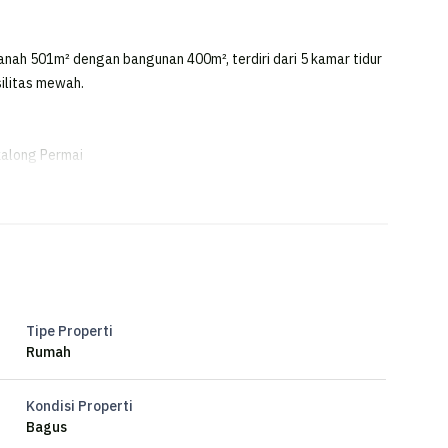
tanah 501m² dengan bangunan 400m², terdiri dari 5 kamar tidur
silitas mewah.
kalong Permai
Tipe Properti
Rumah
Kondisi Properti
Bagus