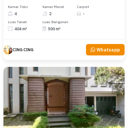
Kamar Tidur
Kamar Mandi
Carport
4
2
-
Luas Tanah
Luas Bangunan
404 m²
500 m²
Whatsapp
CING CING