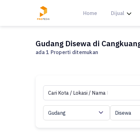
Skip
to
Home
Dijual
content
Gudang Disewa di Cangkuang
ada 1 Properti ditemukan
Gudang
Disewa