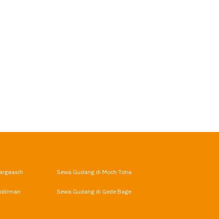
argaasih
Sewa Gudang di Moch Toha
udirman
Sewa Gudang di Gede Bage