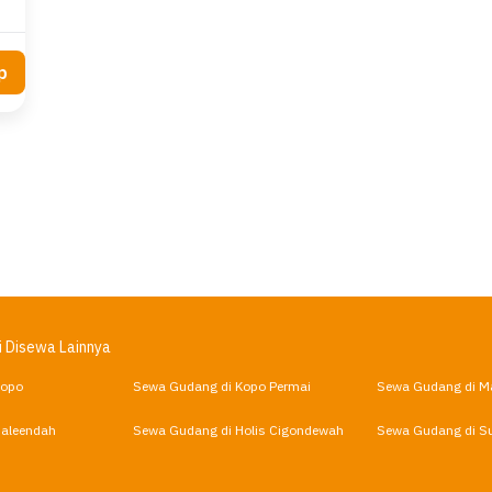
p
i Disewa Lainnya
Kopo
Sewa Gudang di Kopo Permai
Sewa Gudang di M
Baleendah
Sewa Gudang di Holis Cigondewah
Sewa Gudang di S