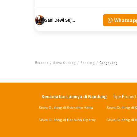
Whatsap
Sani Dewi Sujono
Beranda
/
Sewa Gudang
/
Bandung
/
Cangkuang
Kecamatan Lainnya di Bandung
Tipe Propert
Sewa Gudang di Soekarno Hatta
Sewa Gudang di 
Sewa Gudang di Babakan Ciparay
Sewa Gudang di 