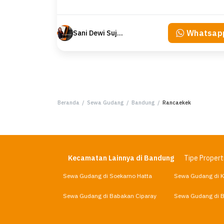
Whatsap
Sani Dewi Sujono
Beranda
/
Sewa Gudang
/
Bandung
/
Rancaekek
Kecamatan Lainnya di Bandung
Tipe Propert
Sewa Gudang di Soekarno Hatta
Sewa Gudang di 
Sewa Gudang di Babakan Ciparay
Sewa Gudang di 