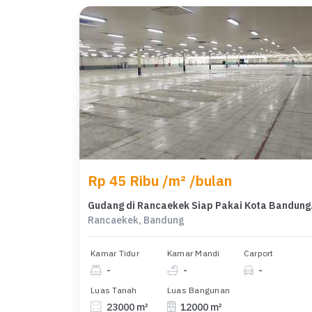
Rp 45 Ribu /m² /bulan
Gudang d
Rancaekek, Bandung
Kamar Tidur
Kamar Mandi
Carport
-
-
-
Luas Tanah
Luas Bangunan
23000 m²
12000 m²