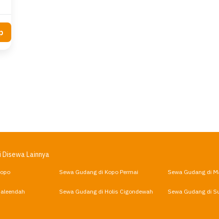
p
i Disewa Lainnya
Kopo
Sewa Gudang di Kopo Permai
Sewa Gudang di M
Baleendah
Sewa Gudang di Holis Cigondewah
Sewa Gudang di S