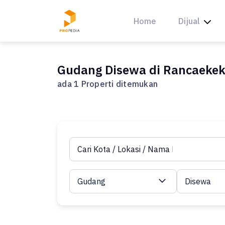
Skip
to
Home
Dijual
content
Gudang Disewa di Rancaekek
ada 1 Properti ditemukan
Gudang
Disewa