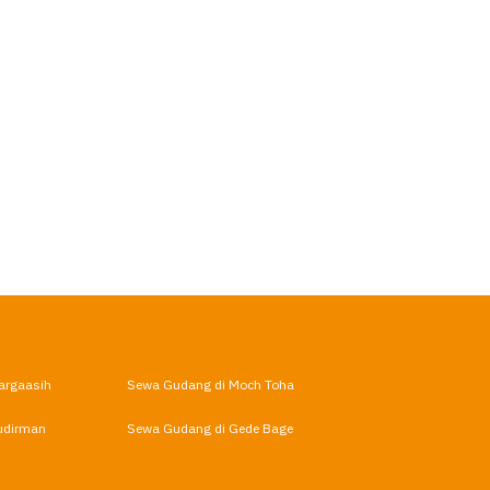
argaasih
Sewa Gudang di Moch Toha
udirman
Sewa Gudang di Gede Bage