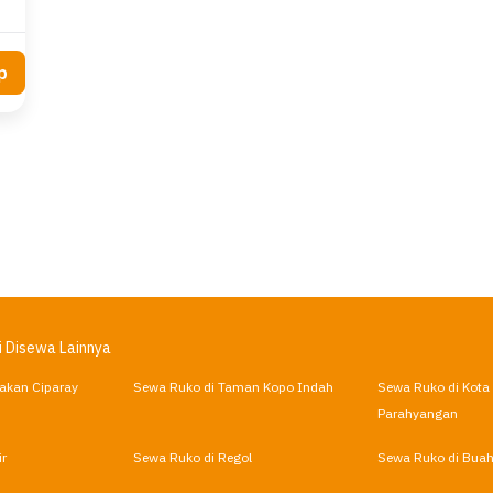
p
i Disewa Lainnya
akan Ciparay
Sewa Ruko di Taman Kopo Indah
Sewa Ruko di Kota
Parahyangan
r
Sewa Ruko di Regol
Sewa Ruko di Buah