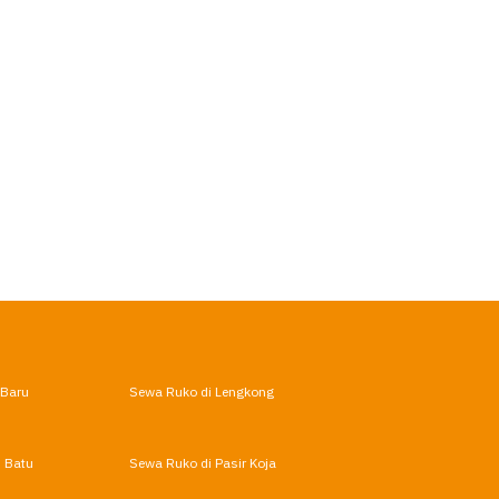
 Baru
Sewa Ruko di Lengkong
 Batu
Sewa Ruko di Pasir Koja