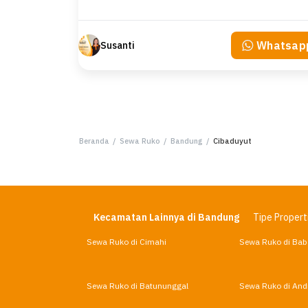
Whatsap
Susanti
Beranda
/
Sewa Ruko
/
Bandung
/
Cibaduyut
Kecamatan Lainnya di Bandung
Tipe Propert
Sewa Ruko di Cimahi
Sewa Ruko di Bab
Sewa Ruko di Batununggal
Sewa Ruko di Andi