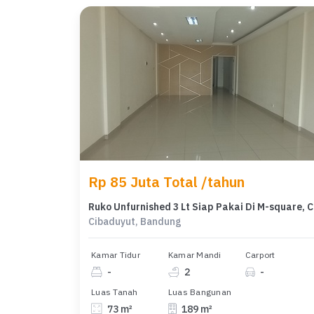
Rp 85 Juta Total /tahun
Ruko
Cibaduyut, Bandung
Kamar Tidur
Kamar Mandi
Carport
-
2
-
Luas Tanah
Luas Bangunan
73 m²
189 m²