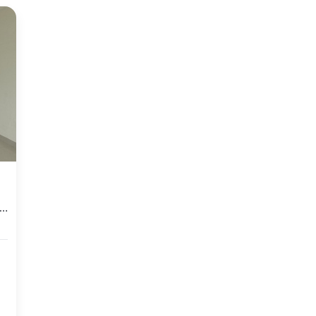
 Unfurnished 3 Lt Siap Pakai Di M-square, C8ibaduyut