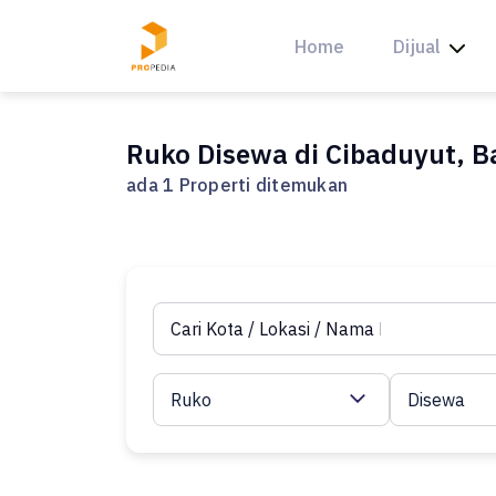
Skip
to
Home
Dijual
content
Ruko Disewa di Cibaduyut, 
ada 1 Properti ditemukan
Ruko
Disewa