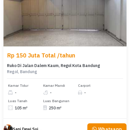
Rp 150 Juta Total /tahun
Ruko Di Jalan Dalem Kaum, Regol Kota Bandung
Regol, Bandung
Kamar Tidur
Kamar Mandi
Carport
-
-
-
Luas Tanah
Luas Bangunan
105 m²
250 m²
Whatsapp
Sani Dewi Sujono