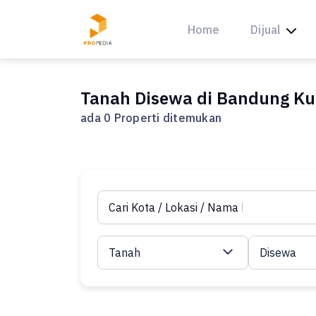
Skip
to
Home
Dijual
content
Tanah Disewa di Bandung Ku
ada 0 Properti ditemukan
Tanah
Disewa