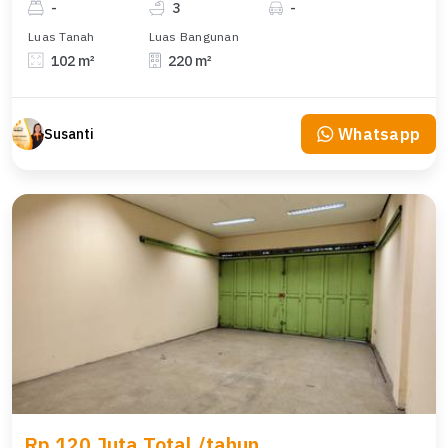
-
3
-
Luas Tanah
Luas Bangunan
102 m²
220 m²
Whatsapp
Susanti
Rp 120 Juta Total /tahun