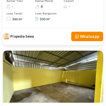
Kamar Tidur
Kamar Mandi
Carport
-
8
-
Luas Tanah
Luas Bangunan
346 m²
500 m²
Whatsapp
Propedia Sewa