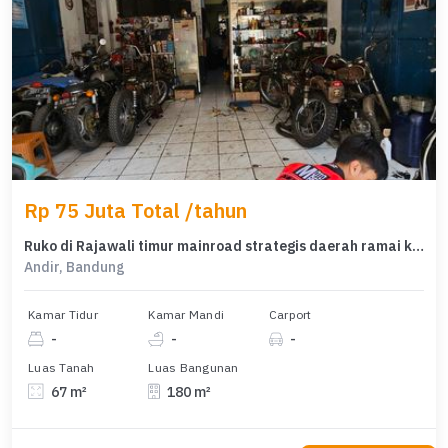
Rp 75 Juta Total /tahun
Ruko di Rajawali timur mainroad strategis daerah ramai kota bandung
Andir, Bandung
Kamar Tidur
Kamar Mandi
Carport
-
-
-
Luas Tanah
Luas Bangunan
67 m²
180 m²