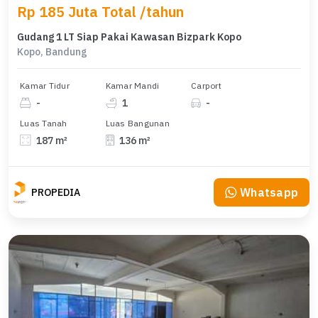
Rp 185 Juta Total /tahun
Gudang 1 LT Siap Pakai Kawasan Bizpark Kopo
Kopo, Bandung
Kamar Tidur
Kamar Mandi
Carport
-
1
-
Luas Tanah
Luas Bangunan
187 m²
136 m²
Whatsapp
PROPEDIA