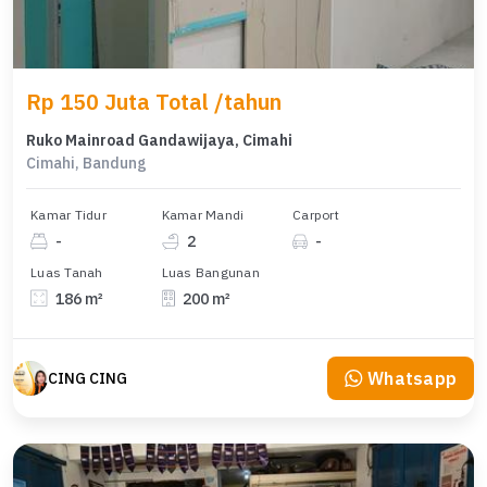
Rp 150 Juta Total /tahun
Ruko Mainroad Gandawijaya, Cimahi
Cimahi, Bandung
Kamar Tidur
Kamar Mandi
Carport
-
2
-
Luas Tanah
Luas Bangunan
186 m²
200 m²
Whatsapp
CING CING