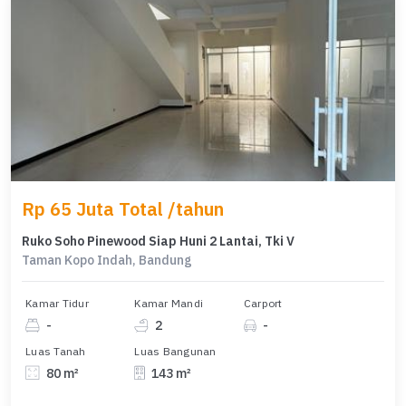
Rp 65 Juta Total /tahun
Ruko Soho Pinewood Siap Huni 2 Lantai, Tki V
Taman Kopo Indah, Bandung
Kamar Tidur
Kamar Mandi
Carport
-
2
-
Luas Tanah
Luas Bangunan
80 m²
143 m²