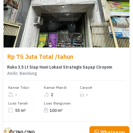
Rp 75 Juta Total /tahun
Ruko 3,5 Lt Siap Huni Lokasi Strategis Sayap Ciroyom
Andir, Bandung
Kamar Tidur
Kamar Mandi
Carport
-
2
-
Luas Tanah
Luas Bangunan
55 m²
100 m²
Whatsapp
CING CING