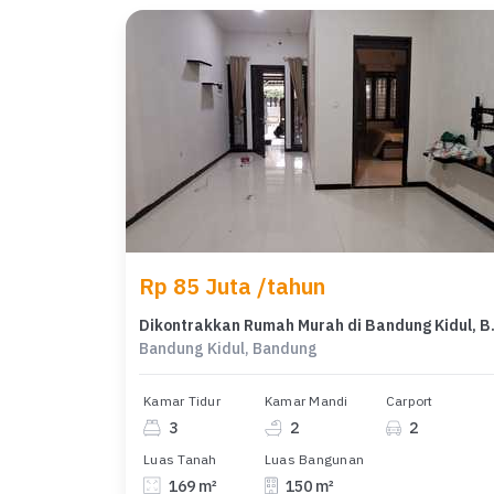
Rp 85 Juta /tahun
Dikontrakkan Ru
Bandung Kidul, Bandung
Kamar Tidur
Kamar Mandi
Carport
3
2
2
Luas Tanah
Luas Bangunan
169 m²
150 m²