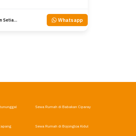
Whatsapp
Martin Setiawan Tjandra
tununggal
Sewa Rumah di Babakan Ciparay
tapang
Sewa Rumah di Bojongloa Kidul