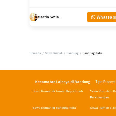
Whatsap
Martin Setiawan Tjandra
Beranda
/
Sewa Rumah
/
Bandung
/
Bandung Kidul
Kecamatan Lainnya di Bandung
Tipe Propert
Sewa Rumah di Taman Kopo Indah
Sewa Rumah di Ko
Parahyangan
Sewa Rumah di Bandung Kota
Sewa Rumah di R