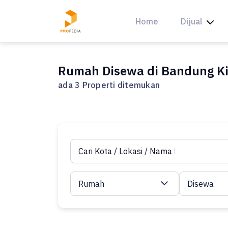
Skip
to
Home
Dijual
content
Rumah Disewa di Bandung Ki
ada 3 Properti ditemukan
Rumah
Disewa