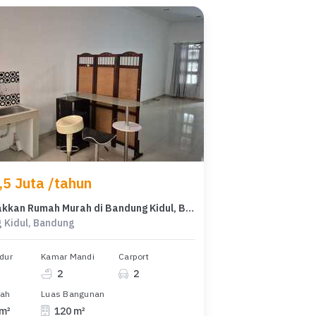
,5 Juta /tahun
Dikontrakkan Rumah Murah di Bandung Kidul, Bandung, LT 115m²
 Kidul, Bandung
dur
Kamar Mandi
Carport
2
2
nah
Luas Bangunan
 m²
120 m²