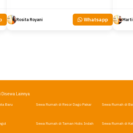
p
Whatsapp
Rosita Royani
i Disewa Lainnya
ta Baru
Sewa Rumah di Resor Dago Pakar
Sewa Rumah di Ba
egol
Sewa Rumah di Taman Holis Indah
Sewa Rumah di Ka