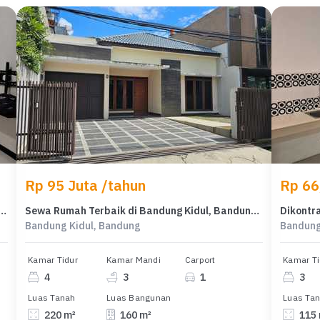
Rp 95 Juta /tahun
Rp 66
mah Murah di Bandung Kidul, Bandung, LT 169m²
Sewa Rumah Terbaik di Bandung Kidul, Bandung, Harga Terjangkau
Bandung Kidul, Bandung
Bandung
Kamar Tidur
Kamar Mandi
Carport
Kamar Ti
4
3
1
3
Luas Tanah
Luas Bangunan
Luas Ta
220 m²
160 m²
115